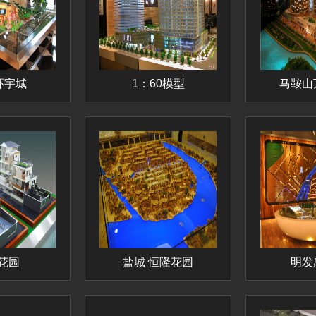
环宇城
1：60模型
马鞍山
花园
盐城 恒隆花园
明发